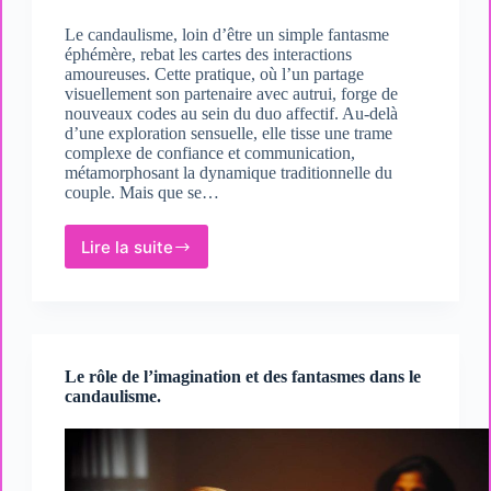
Le candaulisme, loin d’être un simple fantasme
éphémère, rebat les cartes des interactions
amoureuses. Cette pratique, où l’un partage
visuellement son partenaire avec autrui, forge de
nouveaux codes au sein du duo affectif. Au-delà
d’une exploration sensuelle, elle tisse une trame
complexe de confiance et communication,
métamorphosant la dynamique traditionnelle du
couple. Mais que se…
Lire la suite
Comment
le
candaulisme
peut
changer
la
Le rôle de l’imagination et des fantasmes dans le
dynamique
candaulisme.
de
couple.