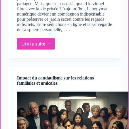
partagée. Mais, que se passe-t-il quand le virtuel
flirte avec la vie privée ? Aujourd’hui, l’anonymat
numérique devient un compagnon indispensable
pour préserver ce jardin secret contre les regards
indiscrets. Entre séductions en ligne et la sauvegarde
de sa sphère personnelle, il…
Lire la suite
Candaulisme
et
anonymat
:
préserver
sa
Impact du candaulisme sur les relations
vie
familiales et amicales.
privée.