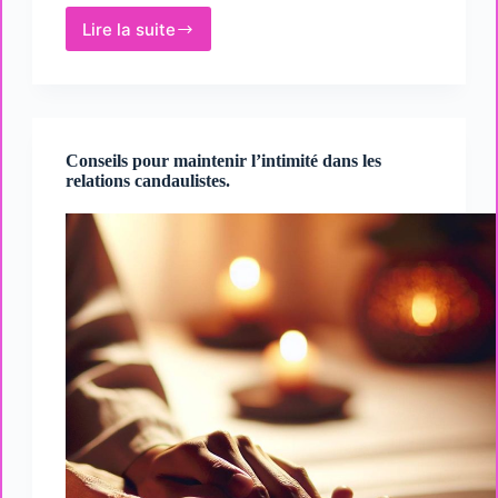
Lire la suite
Impact
du
candaulisme
sur
les
relations
Conseils pour maintenir l’intimité dans les
familiales
relations candaulistes.
et
amicales.