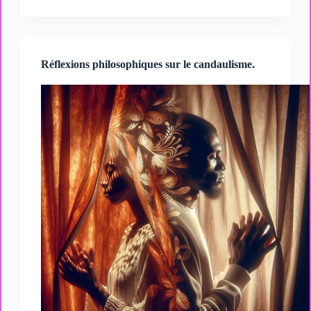
candaulisme
et
le
BDSM
:
Réflexions philosophiques sur le candaulisme.
intersections
et
différences.