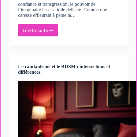
confiance et transgression, le pouvoir de
l’imaginaire tisse sa toile délicate. Comme une
caresse effleurant à peine la…
Lire la suite
Le
rôle
de
l’imagination
et
des
Le candaulisme et le BDSM : intersections et
fantasmes
différences.
dans
le
candaulisme.