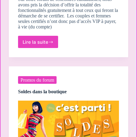
avons pris la décision d’offrir la totalité des
fonctionnalités gratuitement à tout ceux qui feront la
démarche de se certifier. Les couples et femmes
seules certifiés n’ont donc pas d’accès VIP à payer,
à vie (du compte)
Lire la suite
La
certification
sur
le
forum
candau,
c’est
Promos du forum
quoi
?
Soldes dans la boutique