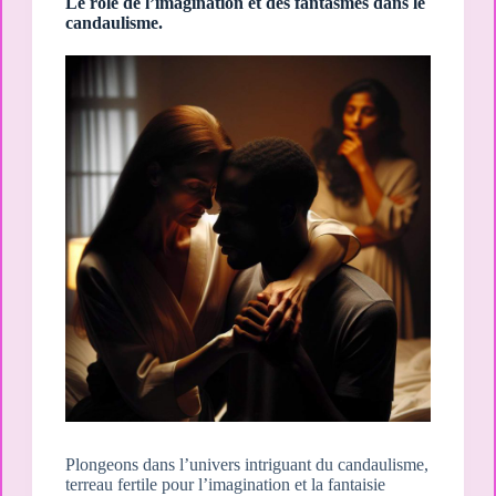
couple.
Le rôle de l’imagination et des fantasmes dans le
candaulisme.
Plongeons dans l’univers intriguant du candaulisme,
terreau fertile pour l’imagination et la fantaisie