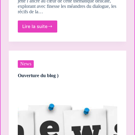
jette l’ancre au cœur de cette thématique délicate,
explorant avec finesse les méandres du dialogue, les
récifs de la…
Lire la suite
La
gestion
des
conflits
dans
les
relations
News
candaulistes.
Ouverture du blog )