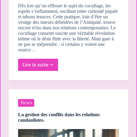
Dès lors qu’on effleure le sujet du cocufiage, les
esprits s’enflamment, oscillant entre curiosité piquée
et tabous tenaces. Cette pratique, loin d’être un
vestige des mœurs débridées de l’Antiquité, trouve
encore écho dans nos relations contemporaines. Le
cocufiage consenti suscite une véritable révolution
intime où le désir flirte avec la liberté. Mais gare à
ne pas se méprendre : si certains y voient une
source…
Lire la suite
Les
bénéfices
et
les
risques
du
cocufiage.
News
La gestion des conflits dans les relations
candaulistes.