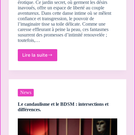
érotique. Ce jardin secret, où germent les désirs
inavoués, offre un espace de liberté au couple
aventureux. Dans cette danse intime où se mêlent
confiance et transgression, le pouvoir de
l’imaginaire tisse sa toile délicate. Comme une
caresse effleurant à peine la peau, ces fantasmes
susurrent des promesses d’intimité renouvelée ;
toutefois,…
Lire la suite
Le
rôle
de
l’imagination
et
des
fantasmes
News
dans
le
Le candaulisme et le BDSM : intersections et
candaulisme.
différences.