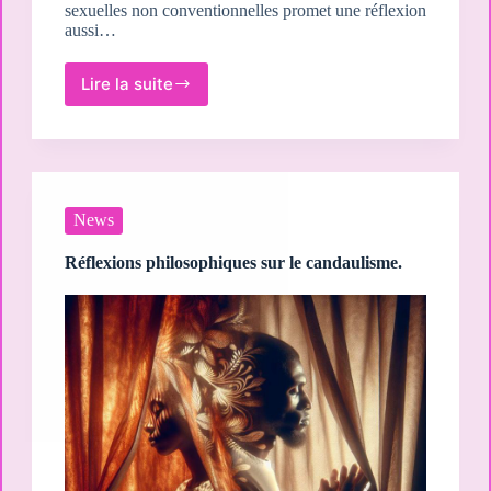
sexuelles non conventionnelles promet une réflexion
aussi…
Lire la suite
Le
candaulisme
et
le
BDSM
:
intersections
News
et
différences.
Réflexions philosophiques sur le candaulisme.