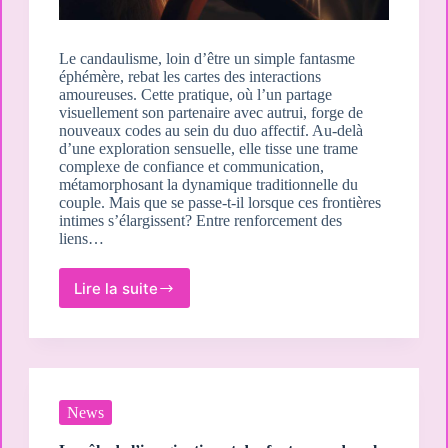
Le candaulisme, loin d’être un simple fantasme
éphémère, rebat les cartes des interactions
amoureuses. Cette pratique, où l’un partage
visuellement son partenaire avec autrui, forge de
nouveaux codes au sein du duo affectif. Au-delà
d’une exploration sensuelle, elle tisse une trame
complexe de confiance et communication,
métamorphosant la dynamique traditionnelle du
couple. Mais que se passe-t-il lorsque ces frontières
intimes s’élargissent? Entre renforcement des
liens…
Lire la suite
Comment
le
candaulisme
peut
changer
la
dynamique
News
de